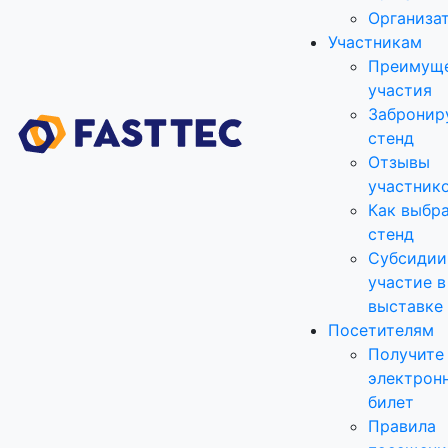
Организа
Участникам
Преимущ
участия
Забронир
стенд
Отзывы
участник
Как выбр
стенд
Субсидии
участие в
выставке
Посетителям
Получите
электрон
билет
Правила