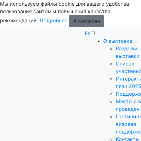
Мы используем файлы cookie для вашего удобства
пользования сайтом и повышения качества
рекомендаций.
Подробнее
Я согласен
En
О выставке
Разделы
выставки
Список
участник
Интеракт
план 202
Поддерж
Место и 
проведен
Гостиниц
визовая
поддержк
Контакты