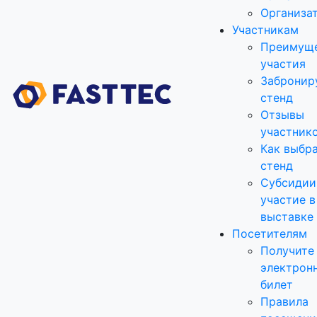
Организа
Участникам
Преимущ
участия
Забронир
стенд
Отзывы
участник
Как выбр
стенд
Субсидии
участие в
выставке
Посетителям
Получите
электрон
билет
Правила