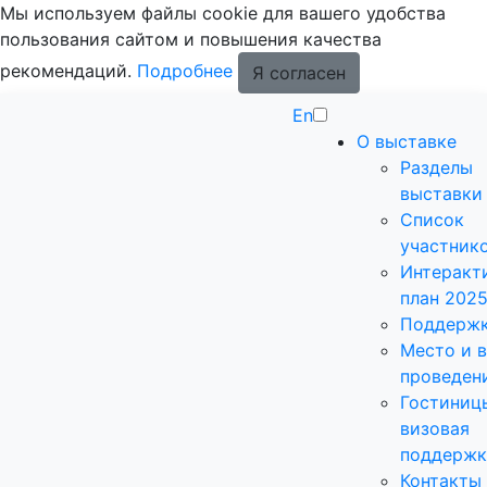
Мы используем файлы cookie для вашего удобства
пользования сайтом и повышения качества
рекомендаций.
Подробнее
Я согласен
En
О выставке
Разделы
выставки
Список
участник
Интеракт
план 202
Поддерж
Место и 
проведен
Гостиниц
визовая
поддержк
Контакты