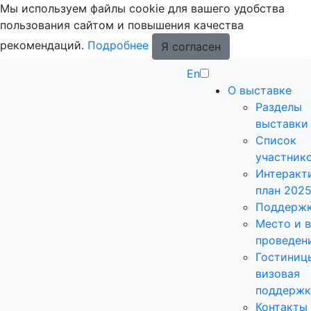
Мы используем файлы cookie для вашего удобства
пользования сайтом и повышения качества
рекомендаций.
Подробнее
Я согласен
En
О выставке
Разделы
выставки
Список
участник
Интеракт
план 202
Поддерж
Место и 
проведен
Гостиниц
визовая
поддержк
Контакты