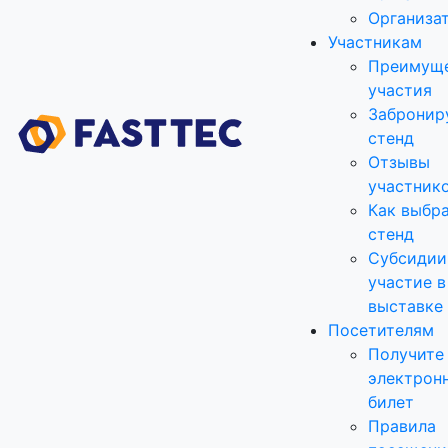
Организа
Участникам
Преимущ
участия
Забронир
стенд
Отзывы
участник
Как выбр
стенд
Субсидии
участие в
выставке
Посетителям
Получите
электрон
билет
Правила