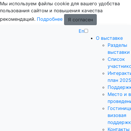
Мы используем файлы cookie для вашего удобства
пользования сайтом и повышения качества
рекомендаций.
Подробнее
Я согласен
En
О выставке
Разделы
выставки
Список
участник
Интеракт
план 202
Поддерж
Место и 
проведен
Гостиниц
визовая
поддержк
Контакты