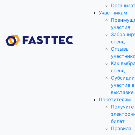
Организа
Участникам
Преимущ
участия
Забронир
стенд
Отзывы
участник
Как выбр
стенд
Субсидии
участие в
выставке
Посетителям
Получите
электрон
билет
Правила