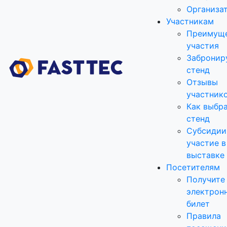
Организа
Участникам
Преимущ
участия
Забронир
стенд
Отзывы
участник
Как выбр
стенд
Субсидии
участие в
выставке
Посетителям
Получите
электрон
билет
Правила