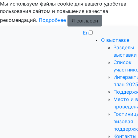
Мы используем файлы cookie для вашего удобства
пользования сайтом и повышения качества
рекомендаций.
Подробнее
Я согласен
En
О выставке
Разделы
выставки
Список
участник
Интеракт
план 202
Поддерж
Место и 
проведен
Гостиниц
визовая
поддержк
Контакты