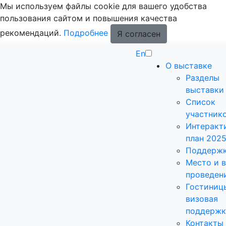
Мы используем файлы cookie для вашего удобства
пользования сайтом и повышения качества
рекомендаций.
Подробнее
Я согласен
En
О выставке
Разделы
выставки
Список
участник
Интеракт
план 202
Поддерж
Место и 
проведен
Гостиниц
визовая
поддержк
Контакты