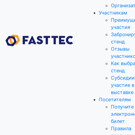
Организа
Участникам
Преимущ
участия
Забронир
стенд
Отзывы
участник
Как выбр
стенд
Субсидии
участие в
выставке
Посетителям
Получите
электрон
билет
Правила