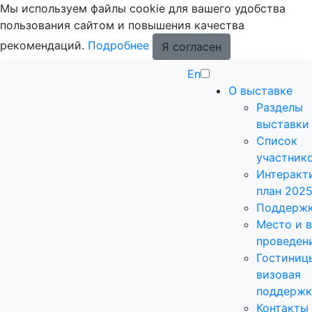
Мы используем файлы cookie для вашего удобства
пользования сайтом и повышения качества
рекомендаций.
Подробнее
Я согласен
En
О выставке
Разделы
выставки
Список
участник
Интеракт
план 202
Поддерж
Место и 
проведен
Гостиниц
визовая
поддержк
Контакты