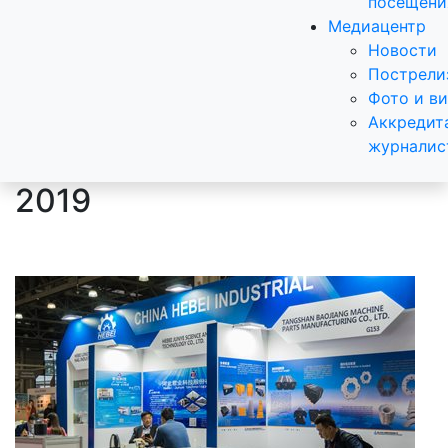
посещени
Медиацентр
Новости
Пострели
Фото и в
Аккредит
журналис
2019